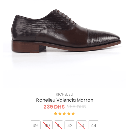
RICHELIEU
Richelieu Valencia Marron
239 DHS
266 DHS
39
40
41
42
43
44