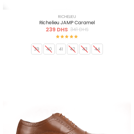
RICHELIEU
Richelieu JAMP Caramel
239 DHS
341 DHS
39
40
41
42
43
44