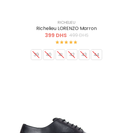
RICHELIEU
Richelieu LORENZO Marron
399 DHS
499 DHS
39
40
41
42
43
44