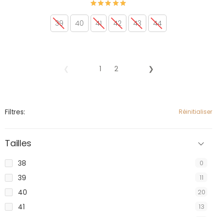
39
40
41
42
43
44
❮
1
2
❯
Filtres:
Réinitialiser
Tailles
38
0
39
11
40
20
41
13