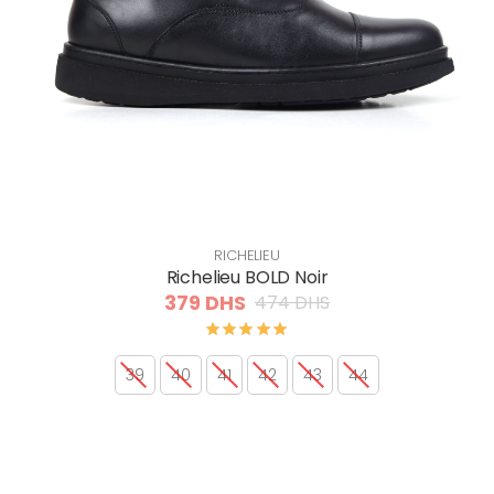
RICHELIEU
Richelieu BOLD Noir
379 DHS
474 DHS
39
40
41
42
43
44