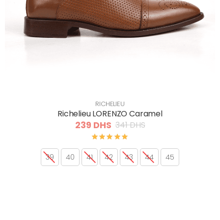
RICHELIEU
Richelieu LORENZO Caramel
239 DHS
341 DHS
39
40
41
42
43
44
45