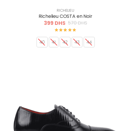
RICHELIEU
Richelieu COSTA en Noir
399 DHS
570 DHS
40
41
42
43
44