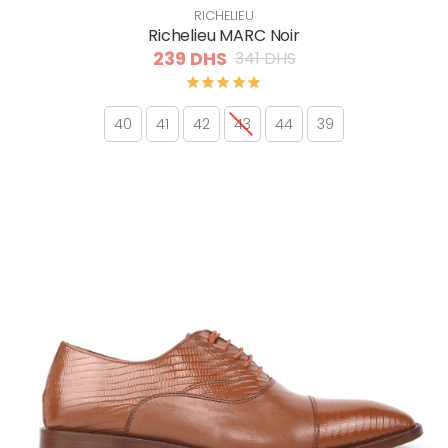
RICHELIEU
Richelieu MARC Noir
239 DHS
341 DHS
40
41
42
43
44
39