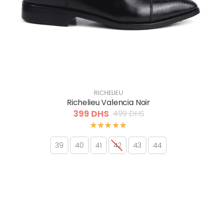
RICHELIEU
Richelieu Valencia Noir
399 DHS
499 DHS
39
40
41
42
43
44