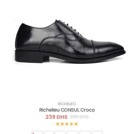
RICHELIEU
Richelieu CONSUL Croco
239 DHS
299 DHS