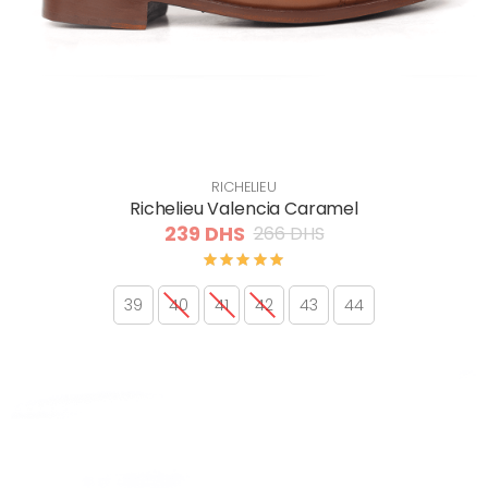
RICHELIEU
Richelieu Valencia Caramel
239 DHS
266 DHS
39
40
41
42
43
44