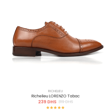
RICHELIEU
Richelieu LORENZO Tabac
239 DHS
319 DHS