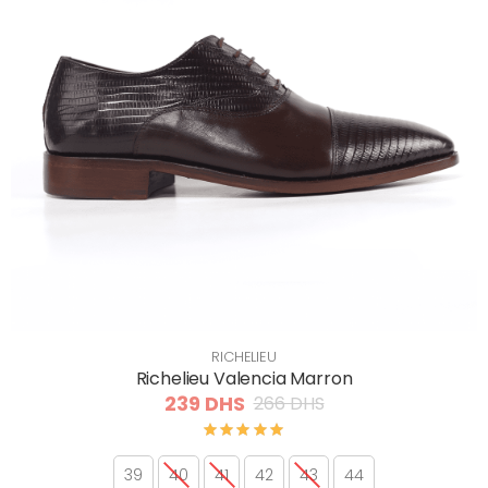
RICHELIEU
Richelieu Valencia Marron
239 DHS
266 DHS
39
40
41
42
43
44