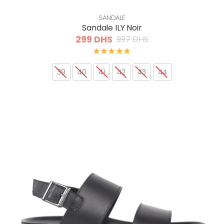
SANDALE
Sandale ILY Noir
299 DHS
997 DHS
39
40
41
42
43
44