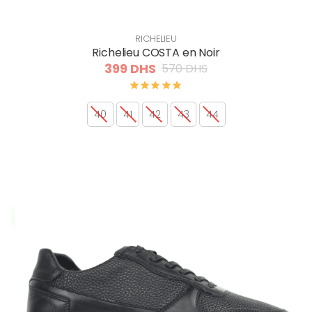
RICHELIEU
Richelieu COSTA en Noir
399 DHS
570 DHS
40
41
42
43
44