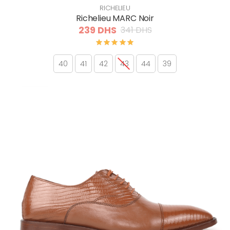
RICHELIEU
Richelieu MARC Noir
239 DHS
341 DHS
40
41
42
43
44
39