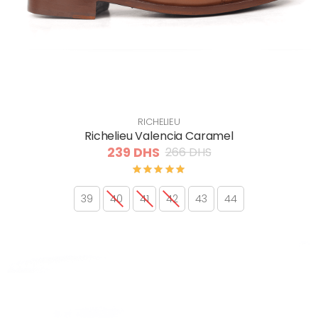
RICHELIEU
Richelieu Valencia Caramel
239 DHS
266 DHS
39
40
41
42
43
44