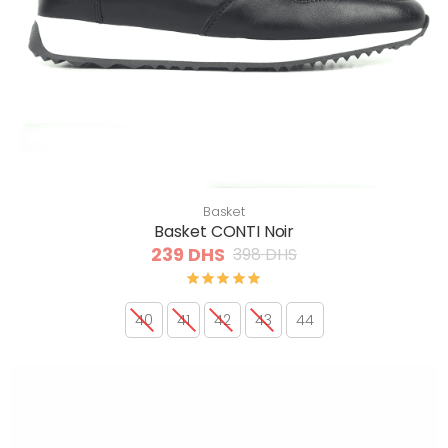
Basket
Basket CONTI Noir
239 DHS
398 DHS
40
41
42
43
44