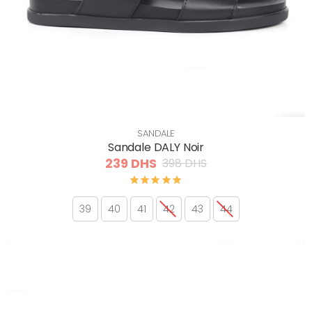
SANDALE
Sandale DALY Noir
239 DHS
398 DHS
39
40
41
42
43
44