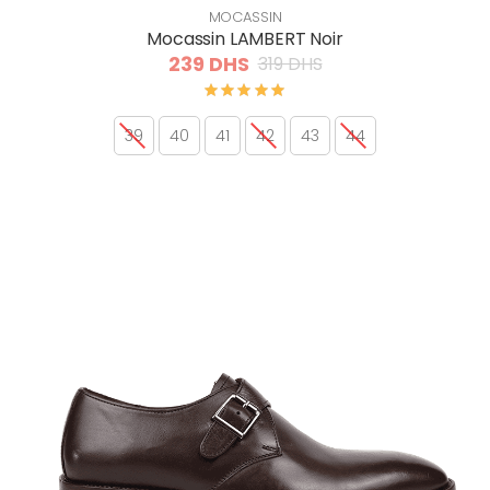
MOCASSIN
Mocassin LAMBERT Noir
239 DHS
319 DHS
39
40
41
42
43
44