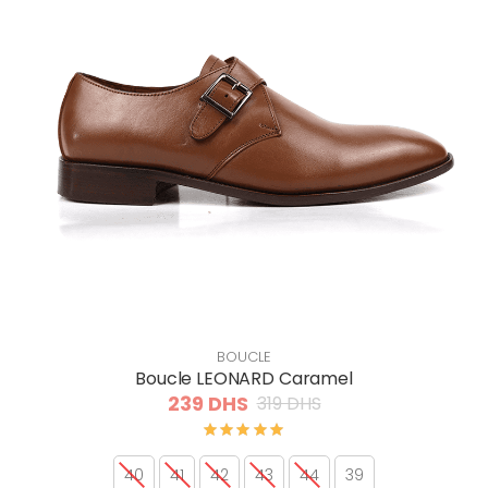
BOUCLE
Boucle LEONARD Caramel
239 DHS
319 DHS
40
41
42
43
44
39