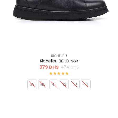
RICHELIEU
Richelieu BOLD Noir
379 DHS
474 DHS
39
40
41
42
43
44