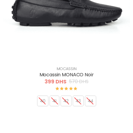
MOCASSIN
Mocassin MONACO Noir
399 DHS
570 DHS
40
41
42
43
44