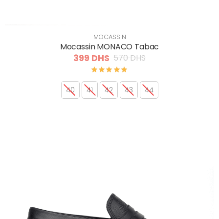
MOCASSIN
Mocassin MONACO Tabac
399 DHS
570 DHS
40
41
42
43
44