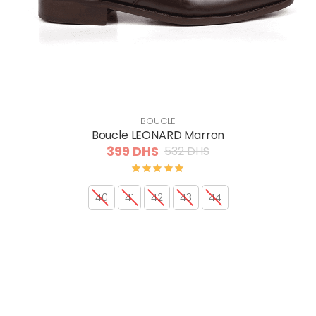
BOUCLE
Boucle LEONARD Marron
399 DHS
532 DHS
40
41
42
43
44