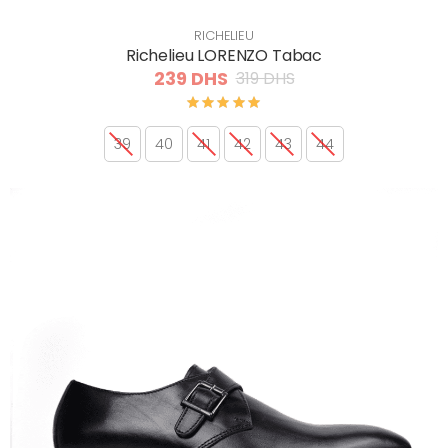
RICHELIEU
Richelieu LORENZO Tabac
239 DHS
319 DHS
39
40
41
42
43
44