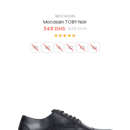
MOCASSIN
Mocassin TOBY Noir
349 DHS
436 DHS
39
40
41
42
43
44