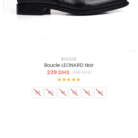
BOUCLE
Boucle LEONARD Noir
239 DHS
299 DHS
39
40
41
42
43
44