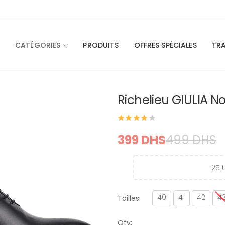
CATÉGORIES
PRODUITS
OFFRES SPÉCIALES
TR
Richelieu GIULIA No
399 DHS
499 DHS
25
U
40
41
42
4
Tailles:
Qty: